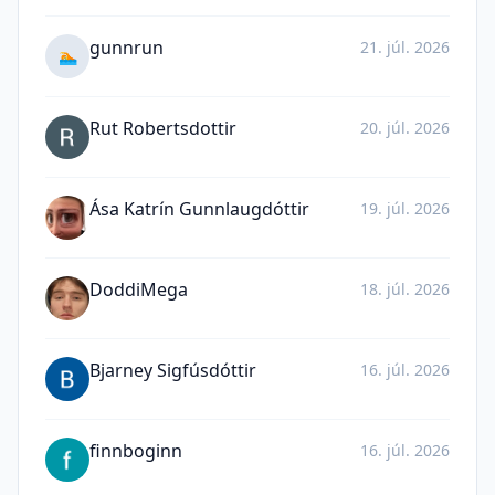
gunnrun
21. júl. 2026
🏊
Rut Robertsdottir
20. júl. 2026
Ása Katrín Gunnlaugdóttir
19. júl. 2026
DoddiMega
18. júl. 2026
Bjarney Sigfúsdóttir
16. júl. 2026
finnboginn
16. júl. 2026