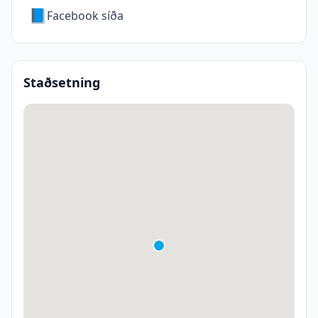
📘
Facebook síða
Staðsetning