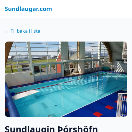
Sundlaugar.com
← Til baka í lista
Sundlaugin Þórshöfn