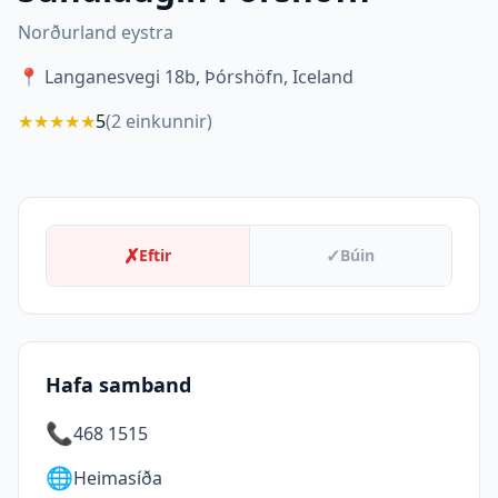
Norðurland eystra
📍
Langanesvegi 18b, Þórshöfn, Iceland
★
★
★
★
★
5
(
2
einkunnir)
✗
✓
Eftir
Búin
Hafa samband
📞
468 1515
🌐
Heimasíða