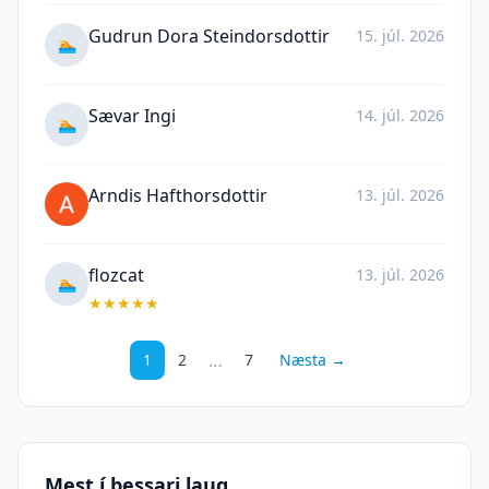
Gudrun Dora Steindorsdottir
15. júl. 2026
🏊
Sævar Ingi
14. júl. 2026
🏊
Arndis Hafthorsdottir
13. júl. 2026
flozcat
13. júl. 2026
🏊
★
★
★
★
★
…
1
2
7
Næsta →
Mest í þessari laug