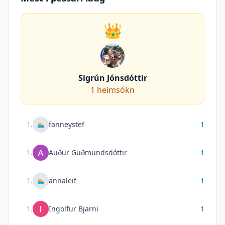
👑
Sigrún Jónsdóttir
1
heimsókn
1
.
fanneystef
1
🏊
1
.
Auður Guðmundsdóttir
1
1
.
annaleif
1
🏊
1
.
Ingolfur Bjarni
1