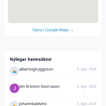
Opna í Google Maps →
Nýlegar heimsóknir
albertsigtryggsson
9. ágú. 2026
🏊
Jón Kristinn Snorrason
5. ágú. 2026
johannbaldvins
3. ágú. 2026
🏊