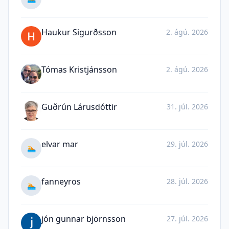
Haukur Sigurðsson
2. ágú. 2026
Tómas Kristjánsson
2. ágú. 2026
Guðrún Lárusdóttir
31. júl. 2026
elvar mar
29. júl. 2026
🏊
fanneyros
28. júl. 2026
🏊
jón gunnar björnsson
27. júl. 2026