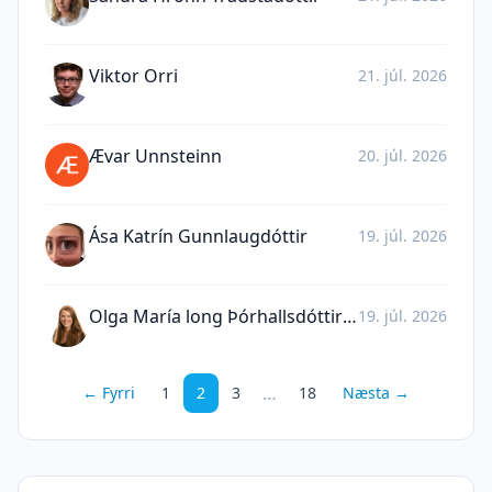
Viktor Orri
21. júl. 2026
Ævar Unnsteinn
20. júl. 2026
Ása Katrín Gunnlaugdóttir
19. júl. 2026
Olga María long Þórhallsdóttir Long
19. júl. 2026
…
← Fyrri
1
2
3
18
Næsta →