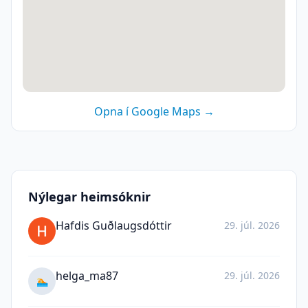
Opna í Google Maps →
Nýlegar heimsóknir
Hafdis Guðlaugsdóttir
29. júl. 2026
helga_ma87
29. júl. 2026
🏊