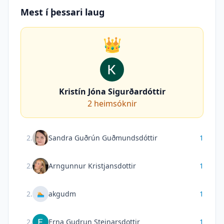
Mest í þessari laug
👑
Kristín Jóna Sigurðardóttir
2
heimsóknir
2
.
Sandra Guðrún Guðmundsdóttir
1
2
.
Arngunnur Kristjansdottir
1
2
.
akgudm
1
🏊
2
.
Erna Gudrun Steinarsdottir
1