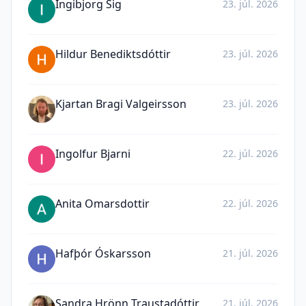
Ingibjorg Sig
23. júl. 2026
Hildur Benediktsdóttir
23. júl. 2026
Kjartan Bragi Valgeirsson
23. júl. 2026
Ingolfur Bjarni
22. júl. 2026
Anita Omarsdottir
22. júl. 2026
Hafþór Óskarsson
21. júl. 2026
Sandra Hrönn Traustadóttir
21. júl. 2026