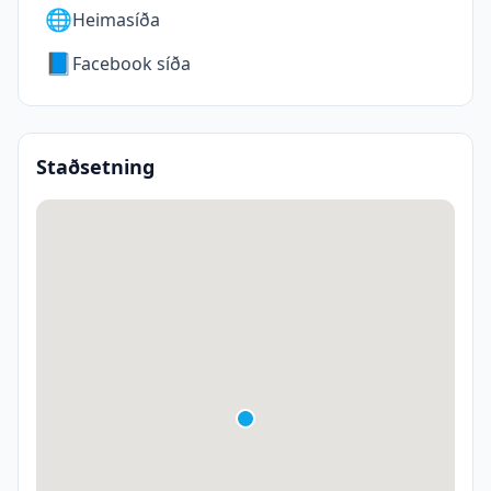
🌐
Heimasíða
📘
Facebook síða
Staðsetning