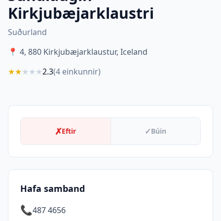
Kirkjubæjarklaustri
Suðurland
📍
4, 880 Kirkjubæjarklaustur, Iceland
★
★
★
★
★
2.3
(
4
einkunnir)
✗
✓
Eftir
Búin
Hafa samband
📞
487 4656