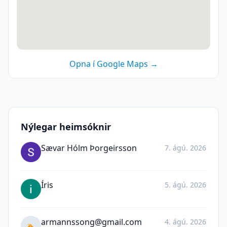
Opna í Google Maps →
Nýlegar heimsóknir
Sævar Hólm Þorgeirsson
7. ágú. 2026
Íris
5. ágú. 2026
armannssong@gmail.com
4. ágú. 2026
🏊