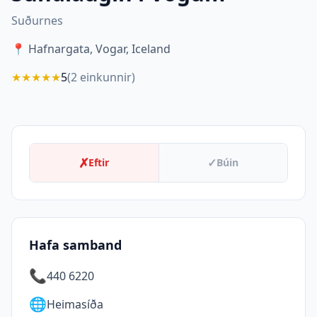
Suðurnes
📍
Hafnargata, Vogar, Iceland
★
★
★
★
★
5
(
2
einkunnir)
✗
✓
Eftir
Búin
Hafa samband
📞
440 6220
🌐
Heimasíða