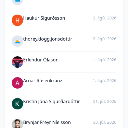
Haukur Sigurðsson
2. ágú. 2026
thorey.dogg.jonsdottir
2. ágú. 2026
🏊
Erlendur Ólason
1. ágú. 2026
Arnar Rósenkranz
1. ágú. 2026
Kristín Jóna Sigurðardóttir
31. júl. 2026
Brynjar Freyr Níelsson
30. júl. 2026