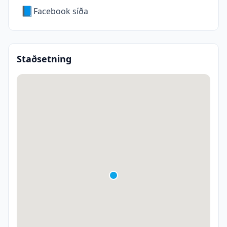
📘
Facebook síða
Staðsetning