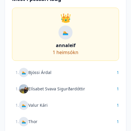
👑
🏊
annaleif
1
heimsókn
1
.
Bjössi Árdal
1
🏊
1
.
Elísabet Svava Sigurðardóttir
1
1
.
Valur Kári
1
🏊
1
.
Thor
1
🏊