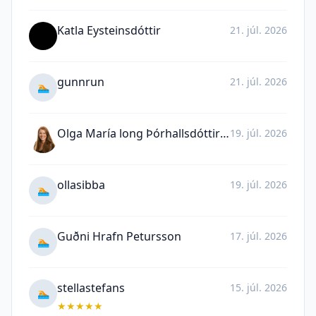
Katla Eysteinsdóttir
21. júl. 2026
gunnrun
21. júl. 2026
🏊
Olga María long Þórhallsdóttir Long
19. júl. 2026
ollasibba
19. júl. 2026
🏊
Guðni Hrafn Petursson
17. júl. 2026
🏊
stellastefans
15. júl. 2026
🏊
★
★
★
★
★