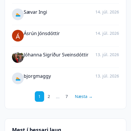
Sævar Ingi
14. júl. 2026
🏊
Ásrún Jónsdóttir
14. júl. 2026
Jóhanna Sigríður Sveinsdóttir
13. júl. 2026
bjorgmaggy
13. júl. 2026
🏊
…
1
2
7
Næsta →
Mest í þessari laug