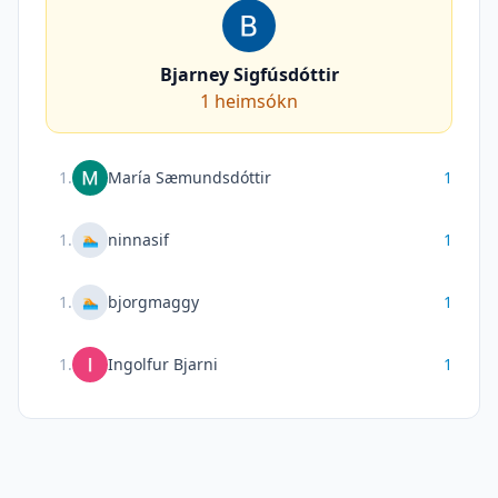
Bjarney Sigfúsdóttir
1
heimsókn
1
.
María Sæmundsdóttir
1
1
.
ninnasif
1
🏊
1
.
bjorgmaggy
1
🏊
1
.
Ingolfur Bjarni
1