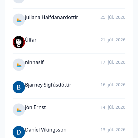
Juliana Halfdanardottir
25. júl. 2026
🏊
Úlfar
21. júl. 2026
ninnasif
17. júl. 2026
🏊
Bjarney Sigfúsdóttir
16. júl. 2026
Jón Ernst
14. júl. 2026
🏊
Daníel Víkingsson
13. júl. 2026