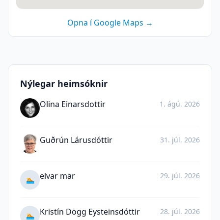
Opna í Google Maps →
Nýlegar heimsóknir
Olina Einarsdottir
1. ágú. 2026
Guðrún Lárusdóttir
31. júl. 2026
elvar mar
29. júl. 2026
🏊
Kristín Dögg Eysteinsdóttir
28. júl. 2026
🏊