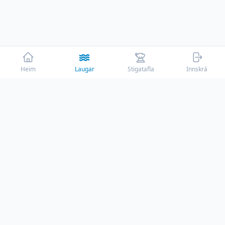
Heim
Laugar
Stigatafla
Innskrá
☕
Þessi vefur er rekinn af ástríðu með engum
auglýsingum en reksturinn kostar sitt. Ef við
veitum þér gleði, þá máttu bjóða okkur í kaffi