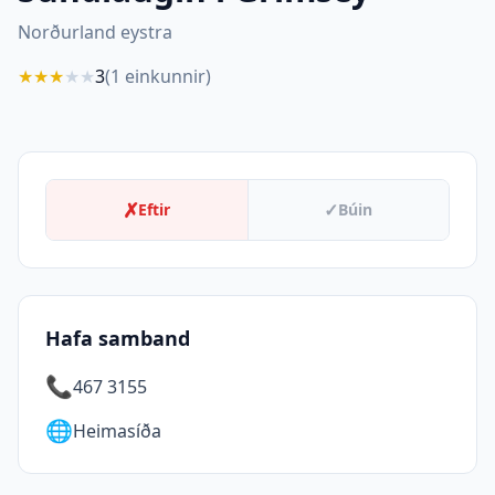
Norðurland eystra
★
★
★
★
★
3
(
1
einkunnir)
✗
✓
Eftir
Búin
Hafa samband
📞
467 3155
🌐
Heimasíða