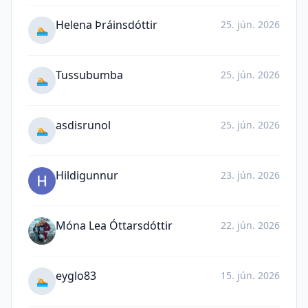
Helena Þráinsdóttir
25. jún. 2026
🏊
Tussubumba
25. jún. 2026
🏊
asdisrunol
25. jún. 2026
🏊
Hildigunnur
23. jún. 2026
Móna Lea Óttarsdóttir
22. jún. 2026
eyglo83
15. jún. 2026
🏊