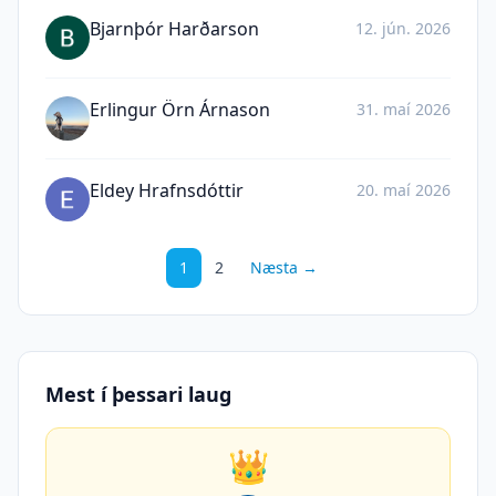
Bjarnþór Harðarson
12. jún. 2026
Erlingur Örn Árnason
31. maí 2026
Eldey Hrafnsdóttir
20. maí 2026
1
2
Næsta →
Mest í þessari laug
👑