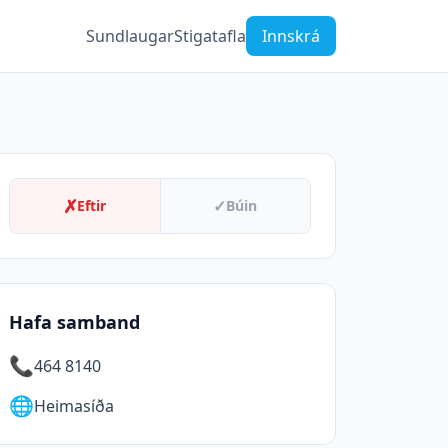
Sundlaugar
Stigatafla
Innskrá
✗
✓
Eftir
Búin
Hafa samband
📞
464 8140
🌐
Heimasíða