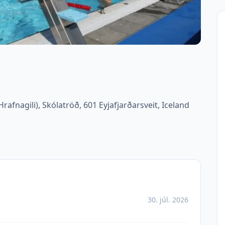
afnagili), Skólatröð, 601 Eyjafjarðarsveit, Iceland
30. júl. 2026