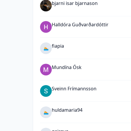
bjarni isar bjarnason
Halldóra Guðvarðardóttir
fiapia
🏊
Mundína Ósk
Sveinn Frímannsson
huldamaria94
🏊