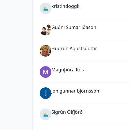
kristindoggk
🏊
Guðni Sumarliðason
Hugrun Agustsdottir
Magnþóra Rós
jón gunnar björnsson
Sigrún Ólfjörð
🏊