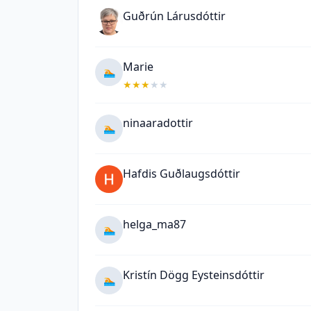
Guðrún Lárusdóttir
Marie
🏊
★
★
★
★
★
ninaaradottir
🏊
Hafdis Guðlaugsdóttir
helga_ma87
🏊
Kristín Dögg Eysteinsdóttir
🏊