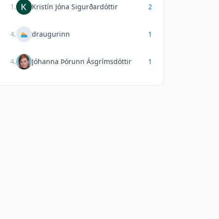
1
.
Kristín Jóna Sigurðardóttir
2
4
.
draugurinn
1
🏊
4
.
Jóhanna Þórunn Ásgrímsdóttir
1