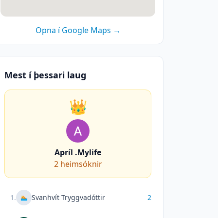
Opna í Google Maps →
Mest í þessari laug
👑
Apríl .Mylife
2
heimsóknir
1
.
Svanhvít Tryggvadóttir
2
🏊