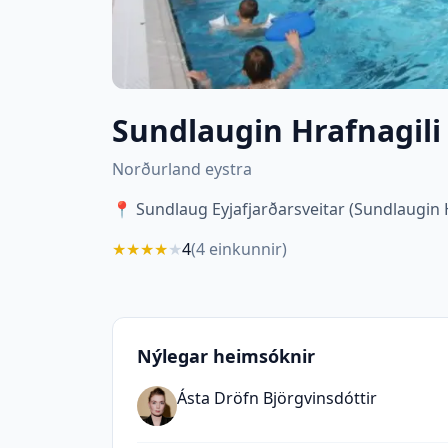
Sundlaugin Hrafnagili
Norðurland eystra
📍
Sundlaug Eyjafjarðarsveitar (Sundlaugin Hr
★
★
★
★
★
4
(
4
einkunnir)
Nýlegar heimsóknir
Ásta Dröfn Björgvinsdóttir