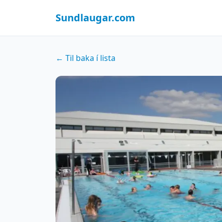
Sundlaugar.com
← Til baka í lista