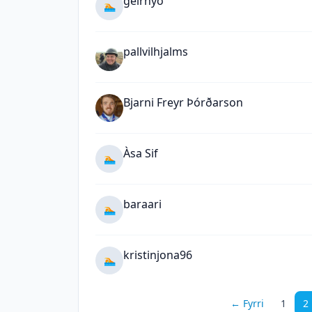
geirnyo
🏊
pallvilhjalms
Bjarni Freyr Þórðarson
Àsa Sif
🏊
baraari
🏊
kristinjona96
🏊
← Fyrri
1
2