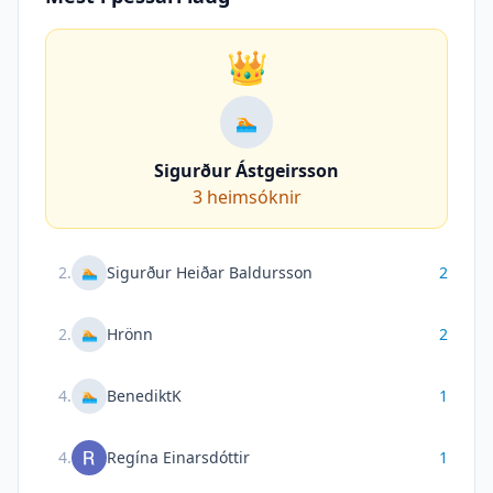
👑
🏊
Sigurður Ástgeirsson
3
heimsóknir
2
.
Sigurður Heiðar Baldursson
2
🏊
2
.
Hrönn
2
🏊
4
.
BenediktK
1
🏊
4
.
Regína Einarsdóttir
1