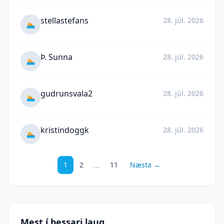
stellastefans
28. júl. 2026
🏊
Þ. Sunna
28. júl. 2026
🏊
gudrunsvala2
28. júl. 2026
🏊
kristindoggk
28. júl. 2026
🏊
…
1
2
11
Næsta →
Mest í þessari laug