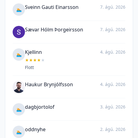
Sveinn Gauti Einarsson
7. ágú. 2026
🏊
Sævar Hólm Þorgeirsson
7. ágú. 2026
Kjellinn
4. ágú. 2026
🏊
★
★
★
★
★
Flott
Haukur Brynjólfsson
4. ágú. 2026
dagbjortolof
3. ágú. 2026
🏊
oddnyhe
2. ágú. 2026
🏊