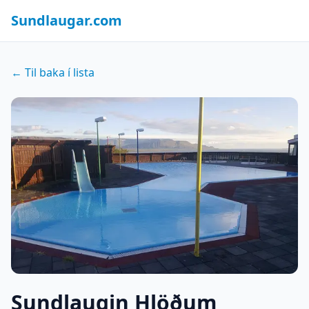
Sundlaugar.com
← Til baka í lista
Sundlaugin Hlöðum