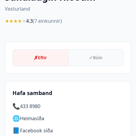
Vesturland
★
★
★
★
★
4.3
(
7
einkunnir)
✗
✓
Eftir
Búin
Hafa samband
📞
433 8980
🌐
Heimasíða
📘
Facebook síða