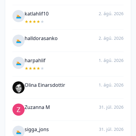
katlahlif10
2. ágú. 2026
🏊
★
★
★
★
★
halldorasanko
2. ágú. 2026
🏊
harpahlif
1. ágú. 2026
🏊
★
★
★
★
★
Olina Einarsdottir
1. ágú. 2026
Zuzanna M
31. júl. 2026
sigga_jons
31. júl. 2026
🏊