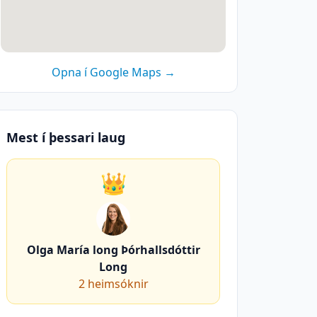
Opna í Google Maps →
Mest í þessari laug
👑
Olga María long Þórhallsdóttir
Long
2
heimsóknir