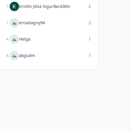
1
.
Kristín Jóna Sigurðardóttir
2
1
.
ernadagny94
2
🏊
4
.
Helga
1
🏊
4
.
akgudm
1
🏊