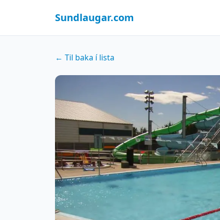
Sundlaugar.com
← Til baka í lista