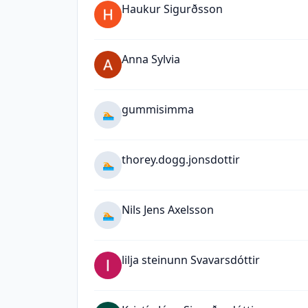
Haukur Sigurðsson
Anna Sylvia
gummisimma
🏊
thorey.dogg.jonsdottir
🏊
Nils Jens Axelsson
🏊
lilja steinunn Svavarsdóttir