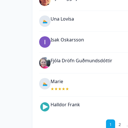
Una Lovísa
🏊
Isak Oskarsson
Fjóla Dröfn Guðmundsdóttir
Marie
🏊
★
★
★
★
★
Halldor Frank
1
2