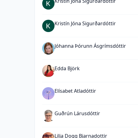
Kristín Jóna Sigurðardóttir
Kristín Jóna Sigurðardóttir
Jóhanna Þórunn Ásgrímsdóttir
Edda Björk
Elísabet Atladóttir
Guðrún Lárusdóttir
Lilja Dogg Bjarnadottir