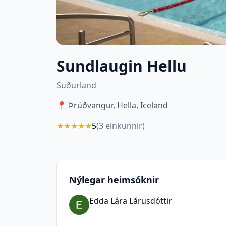
Sundlaugin Hellu
Suðurland
📍
Þrúðvangur, Hella, Iceland
★
★
★
★
★
5
(
3
einkunnir)
Nýlegar heimsóknir
Edda Lára Lárusdóttir