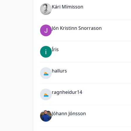
Kári Mímisson
Jón Kristinn Snorrason
Íris
hallurs
🏊
ragnheidur14
🏊
Jóhann Jónsson