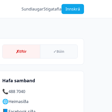
Sundlaugar
Stigatafla
Innskrá
✗
✓
Eftir
Búin
Hafa samband
📞
488 7040
🌐
Heimasíða
📘
Facebook síða