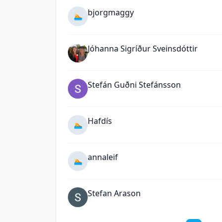
bjorgmaggy
🏊
Jóhanna Sigríður Sveinsdóttir
Stefán Guðni Stefánsson
Hafdís
🏊
annaleif
🏊
Stefan Arason