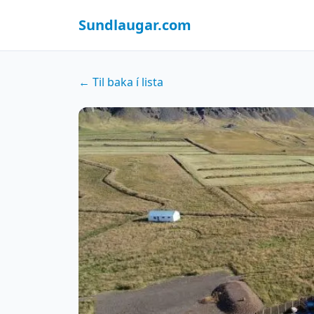
Sundlaugar.com
← Til baka í lista