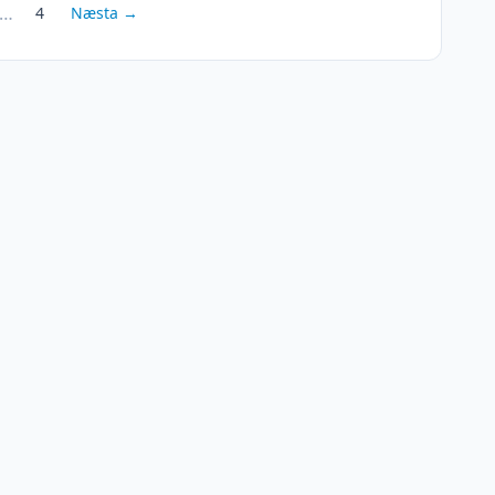
…
4
Næsta →