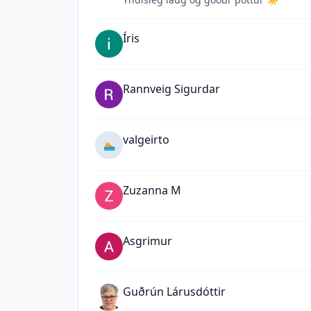
Íris
Rannveig Sigurdar
valgeirto
🏊
Zuzanna M
Asgrimur
Guðrún Lárusdóttir