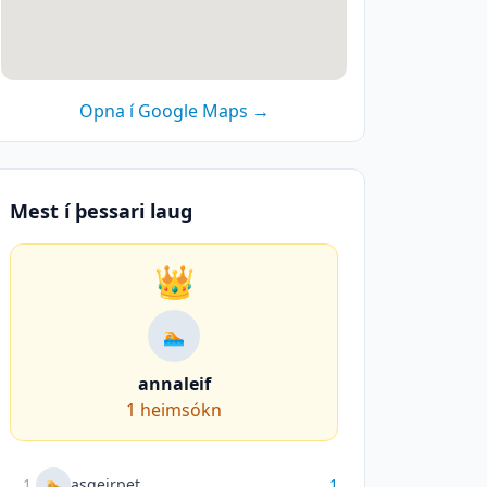
Opna í Google Maps →
Mest í þessari laug
👑
🏊
annaleif
1
heimsókn
1
.
asgeirpet
1
🏊