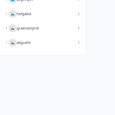
1
.
helgakol
1
🏊
1
.
graenamyri8
1
🏊
1
.
akgudm
1
🏊