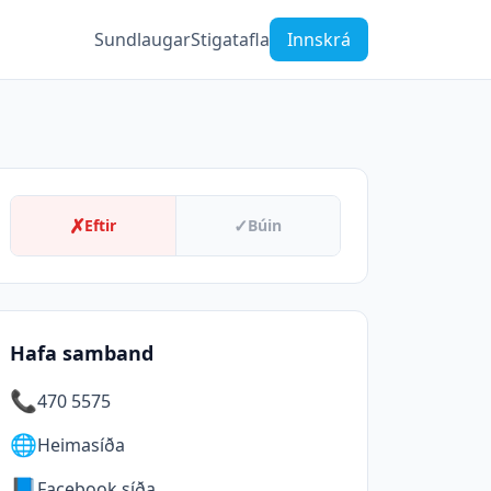
Sundlaugar
Stigatafla
Innskrá
✗
✓
Eftir
Búin
Hafa samband
📞
470 5575
🌐
Heimasíða
📘
Facebook síða