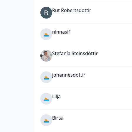
Rut Robertsdottir
ninnasif
🏊
Stefanía Steinsdóttir
johannesdottir
🏊
Lilja
🏊
Birta
🏊