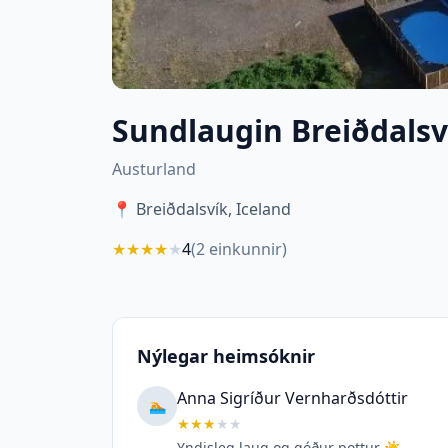
Sundlaugin Breiðdalsv
Austurland
📍
Breiðdalsvík, Iceland
★
★
★
★
★
4
(
2
einkunnir)
Nýlegar heimsóknir
Anna Sigríður Vernharðsdóttir
🏊
★
★
★
★
★
Yndisleg laug og góður pottur ☀️