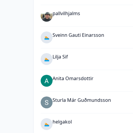
pallvilhjalms
Sveinn Gauti Einarsson
🏊
Lilja Sif
🏊
Anita Omarsdottir
Sturla Már Guðmundsson
helgakol
🏊