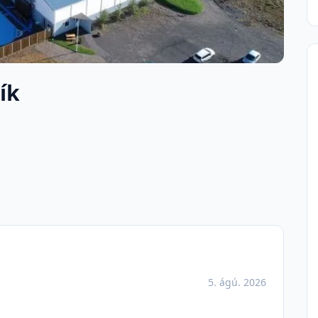
ík
5. ágú. 2026