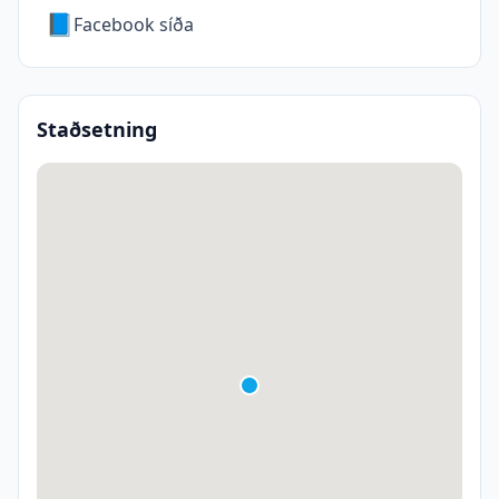
📘
Facebook síða
Staðsetning