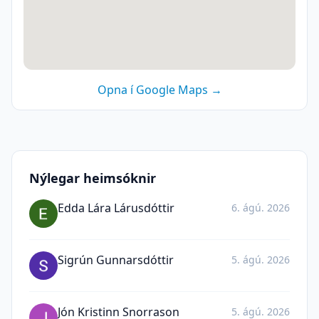
Opna í Google Maps →
Nýlegar heimsóknir
Edda Lára Lárusdóttir
6. ágú. 2026
Sigrún Gunnarsdóttir
5. ágú. 2026
Jón Kristinn Snorrason
5. ágú. 2026