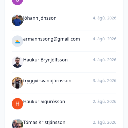
Jóhann Jónsson
4. ágú. 2026
armannssong@gmail.com
4. ágú. 2026
🏊
Haukur Brynjólfsson
4. ágú. 2026
tryggvi svanbjörnsson
3. ágú. 2026
Haukur Sigurðsson
2. ágú. 2026
Tómas Kristjánsson
2. ágú. 2026