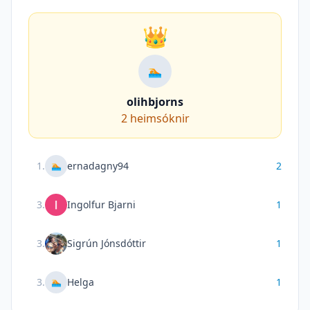
👑
🏊
olihbjorns
2
heimsóknir
1
.
ernadagny94
2
🏊
3
.
Ingolfur Bjarni
1
3
.
Sigrún Jónsdóttir
1
3
.
Helga
1
🏊