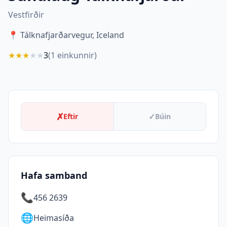
Vestfirðir
📍
Tálknafjarðarvegur, Iceland
★
★
★
★
★
3
(
1
einkunnir)
✗
✓
Eftir
Búin
Hafa samband
📞
456 2639
🌐
Heimasíða