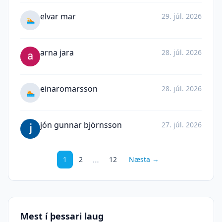
elvar mar
29. júl. 2026
🏊
arna jara
28. júl. 2026
einaromarsson
28. júl. 2026
🏊
jón gunnar björnsson
27. júl. 2026
…
1
2
12
Næsta →
Mest í þessari laug