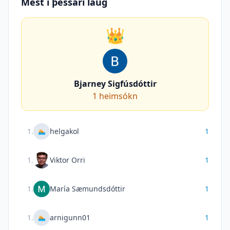
Mest í þessari laug
👑
Bjarney Sigfúsdóttir
1
heimsókn
1
.
helgakol
1
🏊
1
.
Viktor Orri
1
1
.
María Sæmundsdóttir
1
1
.
arnigunn01
1
🏊