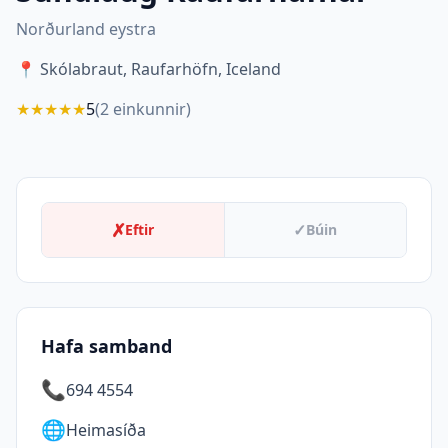
Norðurland eystra
📍
Skólabraut, Raufarhöfn, Iceland
★
★
★
★
★
5
(
2
einkunnir)
✗
✓
Eftir
Búin
Hafa samband
📞
694 4554
🌐
Heimasíða