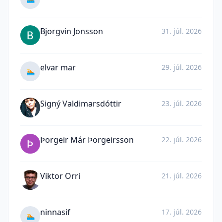
Bjorgvin Jonsson
31. júl. 2026
elvar mar
29. júl. 2026
🏊
Signý Valdimarsdóttir
23. júl. 2026
Þorgeir Már Þorgeirsson
22. júl. 2026
Viktor Orri
21. júl. 2026
ninnasif
17. júl. 2026
🏊