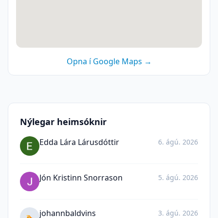
Opna í Google Maps →
Nýlegar heimsóknir
Edda Lára Lárusdóttir
6. ágú. 2026
Jón Kristinn Snorrason
5. ágú. 2026
johannbaldvins
3. ágú. 2026
🏊