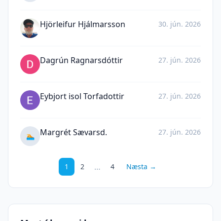
Hjörleifur Hjálmarsson
30. jún. 2026
Dagrún Ragnarsdóttir
27. jún. 2026
Eybjort isol Torfadottir
27. jún. 2026
Margrét Sævarsd.
27. jún. 2026
🏊
…
1
2
4
Næsta →