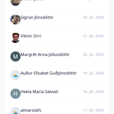
Sigrún Jónsdóttir
24. júl. 2026
Viktor Orri
21. júl. 2026
Margrét Anna Júlíusdóttir
20. júl. 2026
Auður Elísabet Guðjónsdóttir
19. júl. 2026
🏊
Hekla María Salviati
19. júl. 2026
almarolafs
17. júl. 2026
🏊