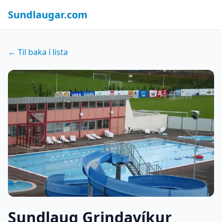
Sundlaugar.com
← Til baka í lista
Sundlaug Grindavíkur