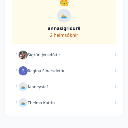
👑
🏊
annasigridur9
2
heimsóknir
2
.
Sigrún Jónsdóttir
1
2
.
Regína Einarsdóttir
1
2
.
fanneystef
1
🏊
2
.
Thelma Katrín
1
🏊