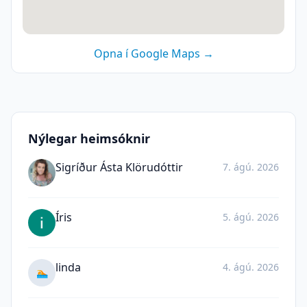
Opna í Google Maps →
Nýlegar heimsóknir
Sigríður Ásta Klörudóttir
7. ágú. 2026
Íris
5. ágú. 2026
linda
4. ágú. 2026
🏊