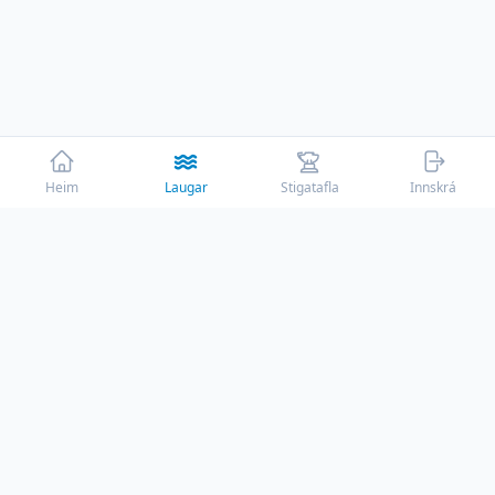
Heim
Laugar
Stigatafla
Innskrá
☕
Þessi vefur er rekinn af ástríðu með engum
auglýsingum en reksturinn kostar sitt. Ef við