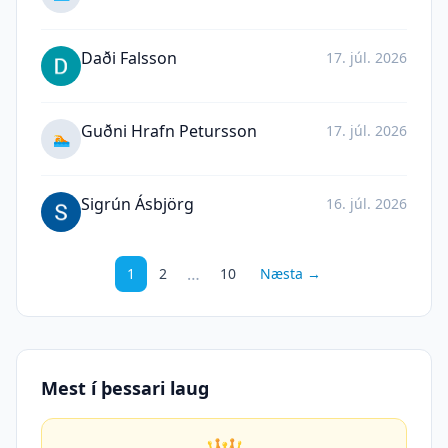
Daði Falsson
17. júl. 2026
Guðni Hrafn Petursson
17. júl. 2026
🏊
Sigrún Ásbjörg
16. júl. 2026
…
1
2
10
Næsta →
Mest í þessari laug