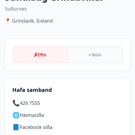
Suðurnes
📍
Grindavik, Iceland
✗
✓
Eftir
Búin
Hafa samband
📞
426 7555
🌐
Heimasíða
📘
Facebook síða