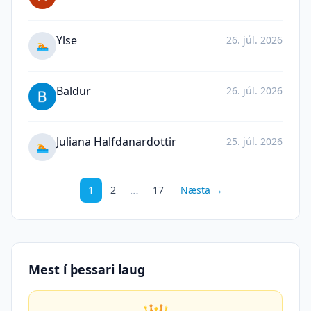
Ylse
26. júl. 2026
🏊
Baldur
26. júl. 2026
Juliana Halfdanardottir
25. júl. 2026
🏊
…
1
2
17
Næsta →
Mest í þessari laug