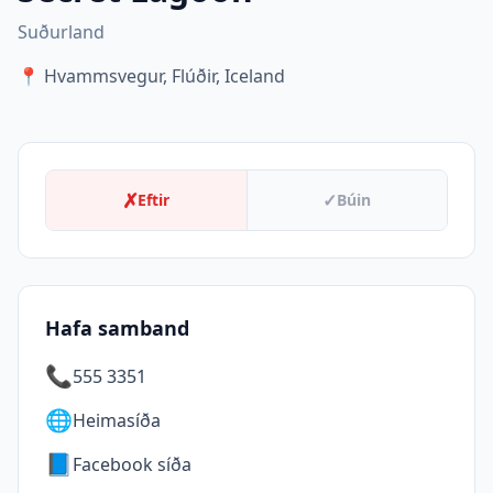
Suðurland
📍
Hvammsvegur, Flúðir, Iceland
✗
✓
Eftir
Búin
Hafa samband
📞
555 3351
🌐
Heimasíða
📘
Facebook síða