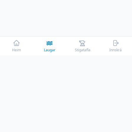
Heim
Laugar
Stigatafla
Innskrá
☕
Þessi vefur er rekinn af ástríðu með engum
auglýsingum en reksturinn kostar sitt. Ef við