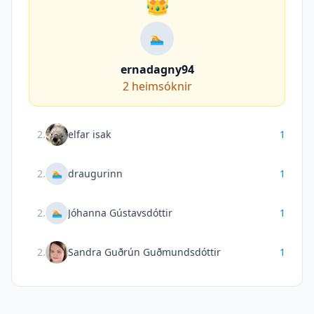
👑
🏊
ernadagny94
2
heimsóknir
2
.
elfar isak
1
2
.
draugurinn
1
🏊
2
.
Jóhanna Gústavsdóttir
1
🏊
2
.
Sandra Guðrún Guðmundsdóttir
1