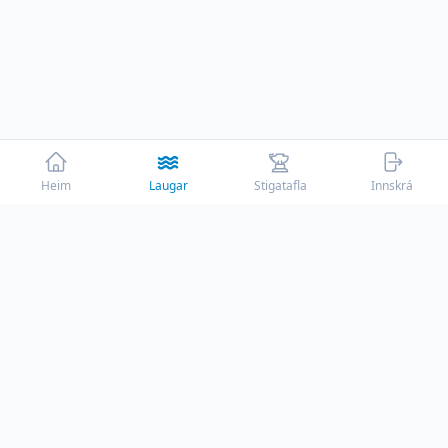
Heim
Laugar
Stigatafla
Innskrá
☕
Þessi vefur er rekinn af ástríðu með engum