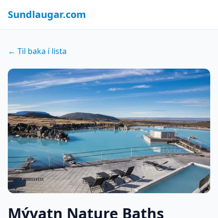
Sundlaugar.com
← Til baka í lista
Mývatn Nature Baths