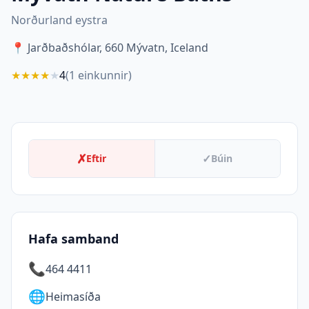
Norðurland eystra
📍
Jarðbaðshólar, 660 Mývatn, Iceland
★
★
★
★
★
4
(
1
einkunnir)
✗
✓
Eftir
Búin
Hafa samband
📞
464 4411
🌐
Heimasíða