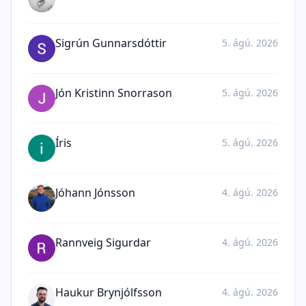
Sigrún Gunnarsdóttir
5. ágú. 2026
Jón Kristinn Snorrason
5. ágú. 2026
Íris
5. ágú. 2026
Jóhann Jónsson
4. ágú. 2026
Rannveig Sigurdar
4. ágú. 2026
Haukur Brynjólfsson
4. ágú. 2026