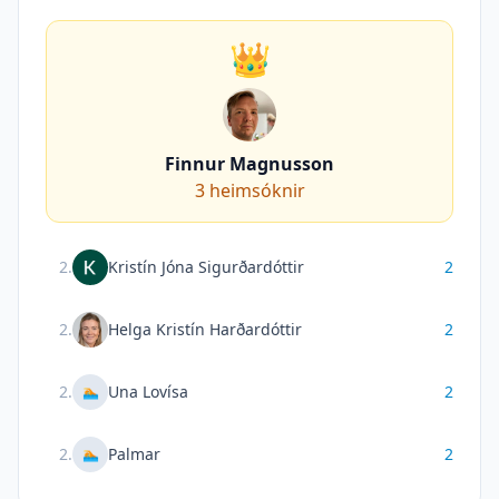
👑
Finnur Magnusson
3
heimsóknir
2
.
Kristín Jóna Sigurðardóttir
2
2
.
Helga Kristín Harðardóttir
2
2
.
Una Lovísa
2
🏊
2
.
Palmar
2
🏊