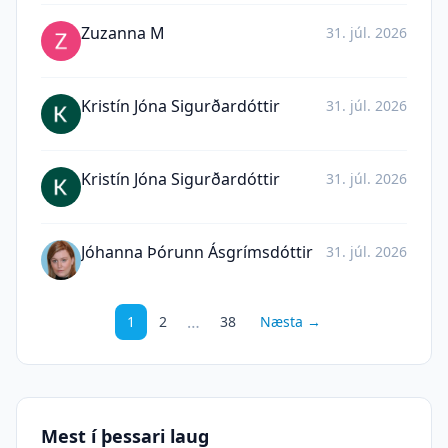
Zuzanna M
31. júl. 2026
Kristín Jóna Sigurðardóttir
31. júl. 2026
Kristín Jóna Sigurðardóttir
31. júl. 2026
Jóhanna Þórunn Ásgrímsdóttir
31. júl. 2026
…
1
2
38
Næsta →
Mest í þessari laug