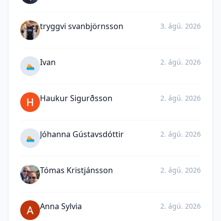
tryggvi svanbjörnsson
3. ágú. 2026
Ivan
2. ágú. 2026
🏊
Haukur Sigurðsson
2. ágú. 2026
Jóhanna Gústavsdóttir
2. ágú. 2026
🏊
Tómas Kristjánsson
2. ágú. 2026
Anna Sylvia
2. ágú. 2026