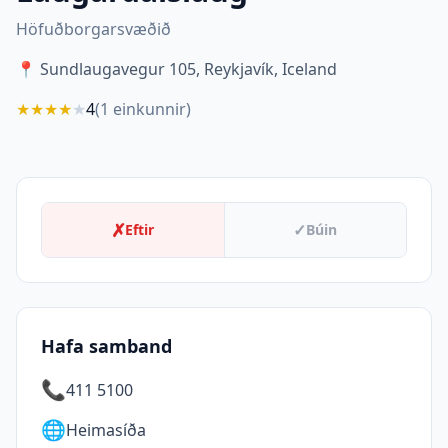
Höfuðborgarsvæðið
📍
Sundlaugavegur 105, Reykjavík, Iceland
★
★
★
★
★
4
(
1
einkunnir)
✗
✓
Eftir
Búin
Hafa samband
📞
411 5100
🌐
Heimasíða