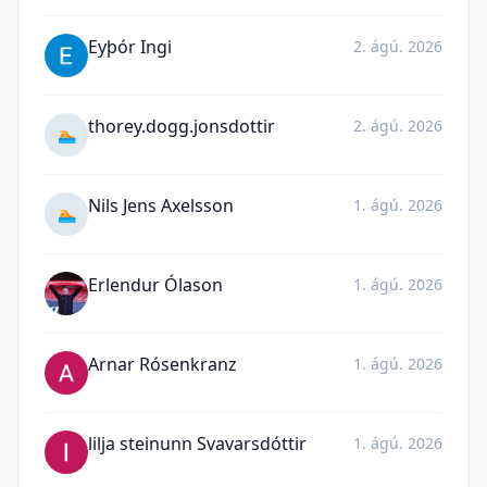
Eyþór Ingi
2. ágú. 2026
thorey.dogg.jonsdottir
2. ágú. 2026
🏊
Nils Jens Axelsson
1. ágú. 2026
🏊
Erlendur Ólason
1. ágú. 2026
Arnar Rósenkranz
1. ágú. 2026
lilja steinunn Svavarsdóttir
1. ágú. 2026