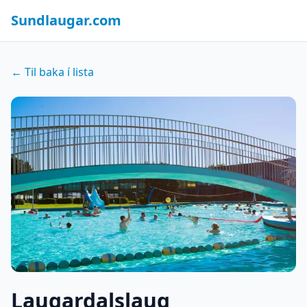
Sundlaugar.com
← Til baka í lista
Laugardalslaug