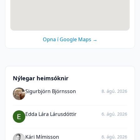
Opna í Google Maps →
Nýlegar heimsóknir
Sigurbjörn Björnsson
8. ágú. 2026
Edda Lára Lárusdóttir
6. ágú. 2026
Kári Mímisson
6. ágú. 2026