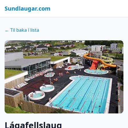
Sundlaugar.com
← Til baka í lista
Lágafellslaug