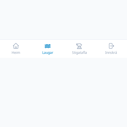
Heim
Laugar
Stigatafla
Innskrá
☕
Þessi vefur er rekinn af ástríðu með engum