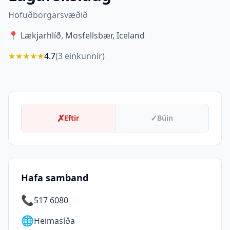
Höfuðborgarsvæðið
📍
Lækjarhlíð, Mosfellsbær, Iceland
★
★
★
★
★
4.7
(
3
einkunnir)
✗
✓
Eftir
Búin
Hafa samband
📞
517 6080
🌐
Heimasíða