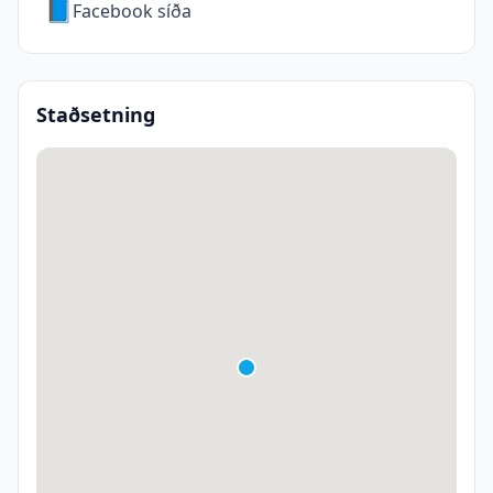
📘
Facebook síða
Staðsetning