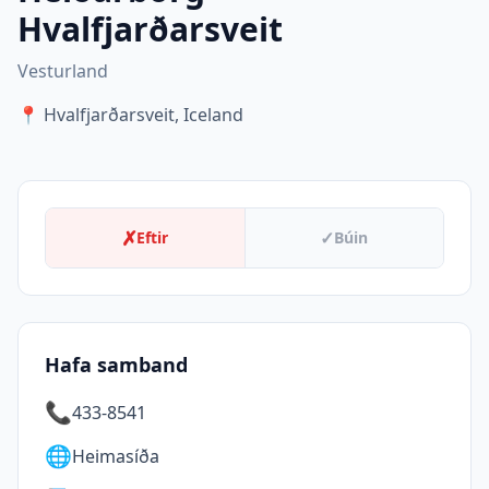
Hvalfjarðarsveit
Vesturland
📍
Hvalfjarðarsveit, Iceland
✗
✓
Eftir
Búin
Hafa samband
📞
433-8541
🌐
Heimasíða