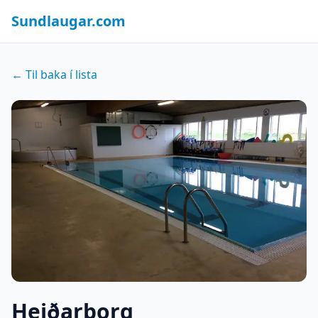
Sundlaugar.com
← Til baka í lista
Heiðarborg