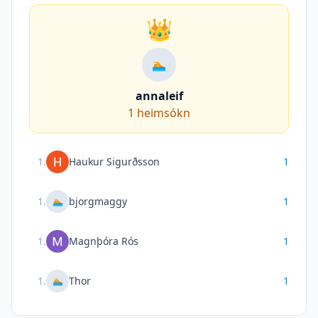
👑
🏊
annaleif
1
heimsókn
1
.
Haukur Sigurðsson
1
1
.
bjorgmaggy
1
🏊
1
.
Magnþóra Rós
1
1
.
Thor
1
🏊