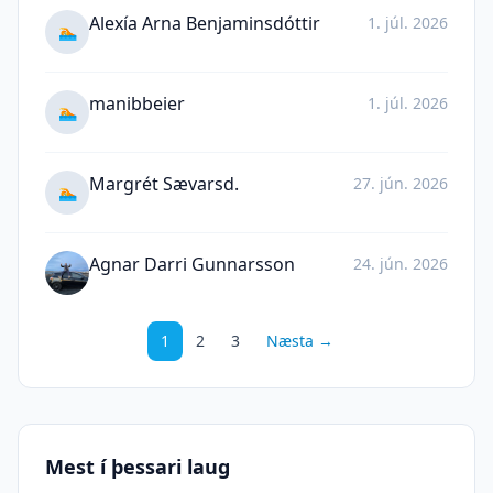
Alexía Arna Benjaminsdóttir
1. júl. 2026
🏊
manibbeier
1. júl. 2026
🏊
Margrét Sævarsd.
27. jún. 2026
🏊
Agnar Darri Gunnarsson
24. jún. 2026
1
2
3
Næsta →
Mest í þessari laug