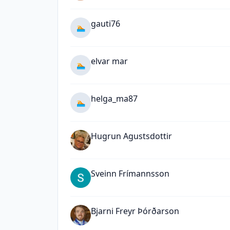
gauti76
🏊
elvar mar
🏊
helga_ma87
🏊
Hugrun Agustsdottir
Sveinn Frímannsson
Bjarni Freyr Þórðarson