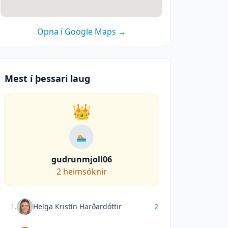
Opna í Google Maps →
Mest í þessari laug
👑
🏊
gudrunmjoll06
2
heimsóknir
1
.
Helga Kristín Harðardóttir
2