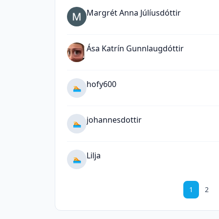
Margrét Anna Júlíusdóttir
Ása Katrín Gunnlaugdóttir
hofy600
🏊
johannesdottir
🏊
Lilja
🏊
1
2