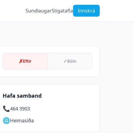
Sundlaugar
Stigatafla
Innskrá
✗
✓
Eftir
Búin
Hafa samband
📞
464 3903
🌐
Heimasíða