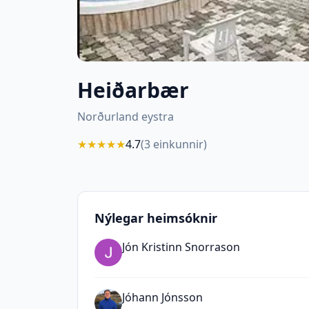
Heiðarbær
Norðurland eystra
★
★
★
★
★
4.7
(
3
einkunnir)
Nýlegar heimsóknir
Jón Kristinn Snorrason
Jóhann Jónsson