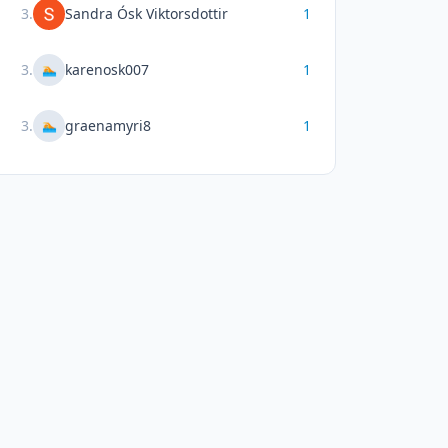
3
.
Sandra Ósk Viktorsdottir
1
3
.
karenosk007
1
🏊
3
.
graenamyri8
1
🏊