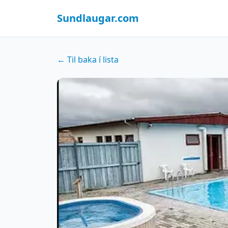
Sundlaugar.com
← Til baka í lista