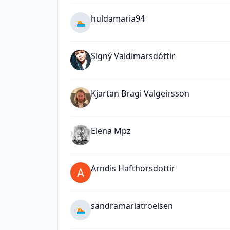
huldamaria94
🏊
Signý Valdimarsdóttir
Kjartan Bragi Valgeirsson
Elena Mpz
Arndis Hafthorsdottir
sandramariatroelsen
🏊