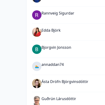
Rannveig Sigurdar
Edda Björk
Bjorgvin Jonsson
annaddan74
🏊
Ásta Dröfn Björgvinsdóttir
Guðrún Lárusdóttir