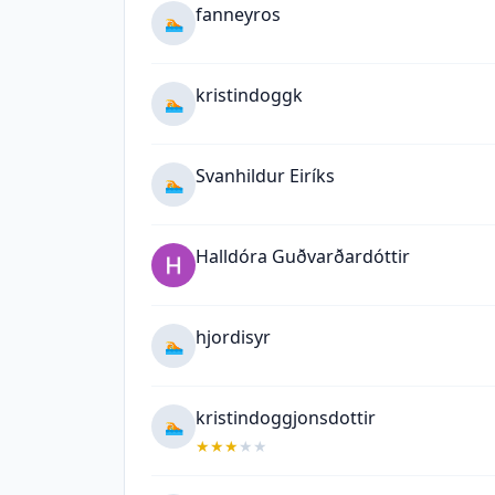
fanneyros
🏊
kristindoggk
🏊
Svanhildur Eiríks
🏊
Halldóra Guðvarðardóttir
hjordisyr
🏊
kristindoggjonsdottir
🏊
★
★
★
★
★