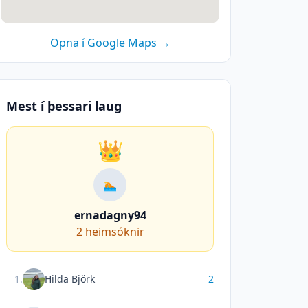
Opna í Google Maps →
Mest í þessari laug
👑
🏊
ernadagny94
2
heimsóknir
1
.
Hilda Björk
2