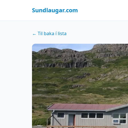
Sundlaugar.com
← Til baka í lista