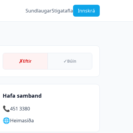
Sundlaugar
Stigatafla
Innskrá
✗
✓
Eftir
Búin
Hafa samband
📞
451 3380
🌐
Heimasíða