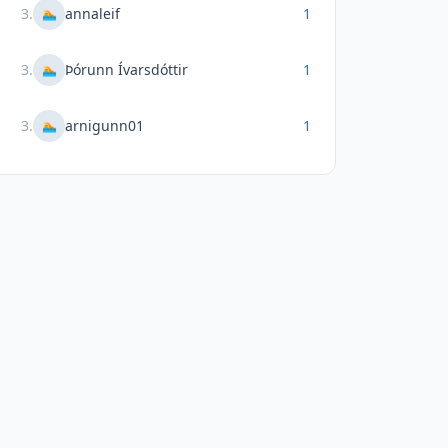
3
.
annaleif
1
🏊
3
.
Þórunn Ívarsdóttir
1
🏊
3
.
arnigunn01
1
🏊