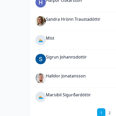
Hafþór Óskarsson
Sandra Hrönn Traustadóttir
Mist
🏊
Sigrun Johannsdottir
Halldor Jonatansson
Marsibil Sigurðardóttir
🏊
1
2