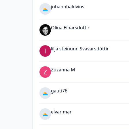
johannbaldvins
🏊
Olina Einarsdottir
lilja steinunn Svavarsdóttir
Zuzanna M
gauti76
🏊
elvar mar
🏊