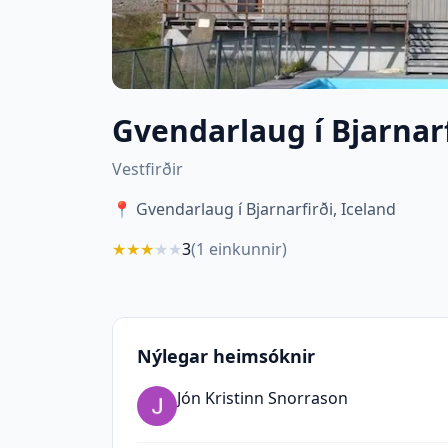
Gvendarlaug í Bjarnarf
Vestfirðir
📍
Gvendarlaug í Bjarnarfirði, Iceland
★
★
★
★
★
3
(
1
einkunnir)
Nýlegar heimsóknir
Jón Kristinn Snorrason