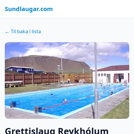
Sundlaugar.com
← Til baka í lista
Grettislaug Reykhólum