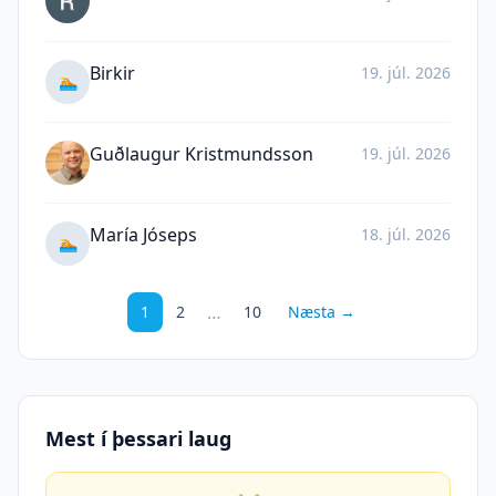
Birkir
19. júl. 2026
🏊
Guðlaugur Kristmundsson
19. júl. 2026
María Jóseps
18. júl. 2026
🏊
…
1
2
10
Næsta →
Mest í þessari laug