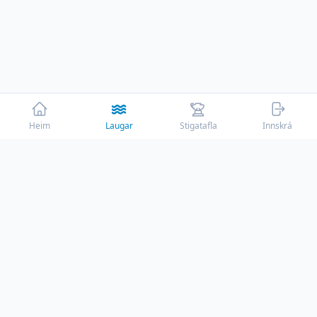
Heim
Laugar
Stigatafla
Innskrá
☕
Þessi vefur er rekinn af ástríðu með engum