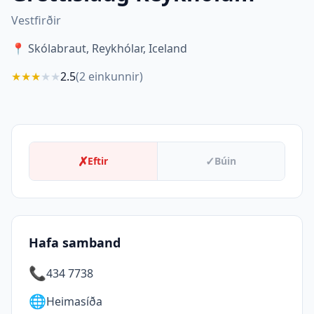
Vestfirðir
📍
Skólabraut, Reykhólar, Iceland
★
★
★
★
★
2.5
(
2
einkunnir)
✗
✓
Eftir
Búin
Hafa samband
📞
434 7738
🌐
Heimasíða