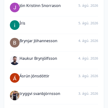
Jón Kristinn Snorrason
5. ágú. 2026
Íris
5. ágú. 2026
Brynjar Jóhannesson
4. ágú. 2026
Haukur Brynjólfsson
4. ágú. 2026
Ásrún Jónsdóttir
3. ágú. 2026
tryggvi svanbjörnsson
3. ágú. 2026