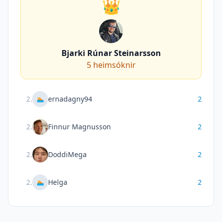
👑
Bjarki Rúnar Steinarsson
5
heimsóknir
2
.
ernadagny94
2
🏊
2
.
Finnur Magnusson
2
2
.
DoddiMega
2
2
.
Helga
2
🏊