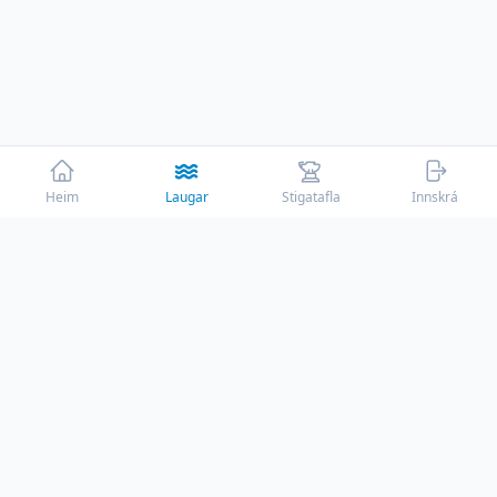
Heim
Laugar
Stigatafla
Innskrá
☕
Þessi vefur er rekinn af ástríðu með engum