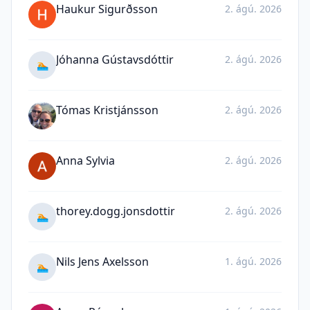
Haukur Sigurðsson
2. ágú. 2026
Jóhanna Gústavsdóttir
2. ágú. 2026
🏊
Tómas Kristjánsson
2. ágú. 2026
Anna Sylvia
2. ágú. 2026
thorey.dogg.jonsdottir
2. ágú. 2026
🏊
Nils Jens Axelsson
1. ágú. 2026
🏊