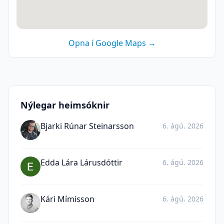
Opna í Google Maps →
Nýlegar heimsóknir
Bjarki Rúnar Steinarsson
6. ágú. 2026
Edda Lára Lárusdóttir
6. ágú. 2026
Kári Mímisson
6. ágú. 2026