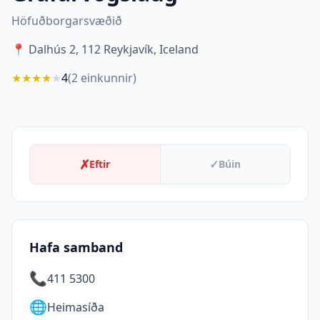
Höfuðborgarsvæðið
📍
Dalhús 2, 112 Reykjavík, Iceland
★
★
★
★
★
4
(
2
einkunnir)
✗
✓
Eftir
Búin
Hafa samband
📞
411 5300
🌐
Heimasíða