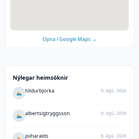
Opna í Google Maps →
Nýlegar heimsóknir
hildurbjorka
9. ágú. 2026
🏊
albertsigtryggsson
9. ágú. 2026
🏊
joiharalds
8. ágú. 2026
🏊