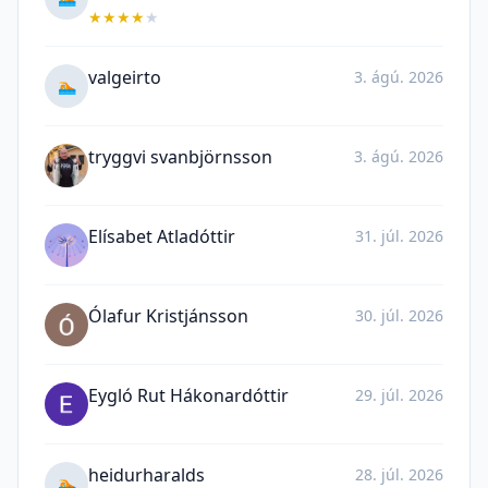
★
★
★
★
★
valgeirto
3. ágú. 2026
🏊
tryggvi svanbjörnsson
3. ágú. 2026
Elísabet Atladóttir
31. júl. 2026
Ólafur Kristjánsson
30. júl. 2026
Eygló Rut Hákonardóttir
29. júl. 2026
heidurharalds
28. júl. 2026
🏊