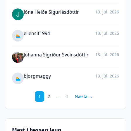
Jóna Heiða Sigurlásdóttir
13. júl. 2026
ellensif1994
13. júl. 2026
🏊
Jóhanna Sigríður Sveinsdóttir
13. júl. 2026
bjorgmaggy
13. júl. 2026
🏊
…
1
2
4
Næsta →
Mest í þessari laug