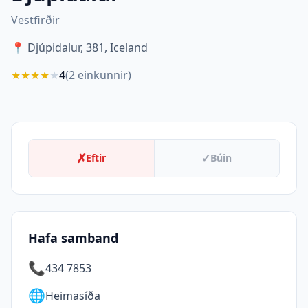
Vestfirðir
📍
Djúpidalur, 381, Iceland
★
★
★
★
★
4
(
2
einkunnir)
✗
✓
Eftir
Búin
Hafa samband
📞
434 7853
🌐
Heimasíða