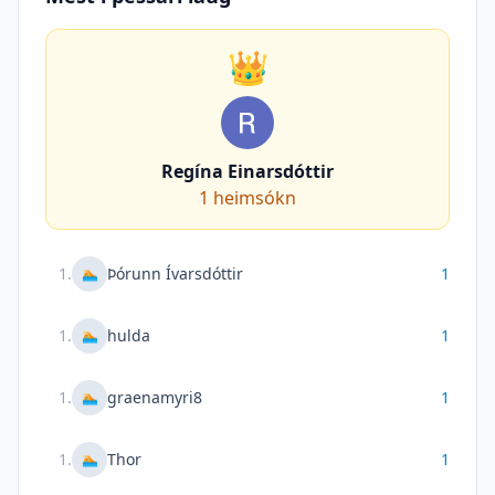
👑
Regína Einarsdóttir
1
heimsókn
1
.
Þórunn Ívarsdóttir
1
🏊
1
.
hulda
1
🏊
1
.
graenamyri8
1
🏊
1
.
Thor
1
🏊