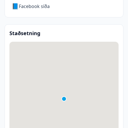
📘
Facebook síða
Staðsetning