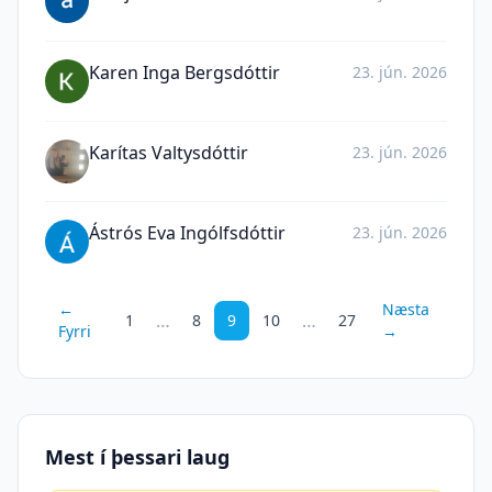
Karen Inga Bergsdóttir
23. jún. 2026
Karítas Valtysdóttir
23. jún. 2026
Ástrós Eva Ingólfsdóttir
23. jún. 2026
←
Næsta
…
…
1
8
9
10
27
Fyrri
→
Mest í þessari laug