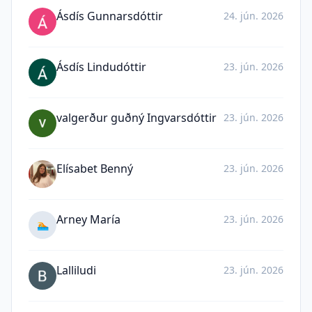
Ásdís Gunnarsdóttir
24. jún. 2026
Ásdís Lindudóttir
23. jún. 2026
valgerður guðný Ingvarsdóttir
23. jún. 2026
Elísabet Benný
23. jún. 2026
Arney María
23. jún. 2026
🏊
Lalliludi
23. jún. 2026