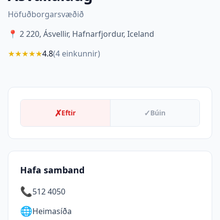
Höfuðborgarsvæðið
📍
2 220, Ásvellir, Hafnarfjordur, Iceland
★
★
★
★
★
4.8
(
4
einkunnir)
✗
✓
Eftir
Búin
Hafa samband
📞
512 4050
🌐
Heimasíða