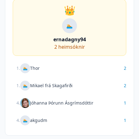
👑
🏊
ernadagny94
2
heimsóknir
1
.
Thor
2
🏊
1
.
Mikael frá Skagafirði
2
🏊
4
.
Jóhanna Þórunn Ásgrímsdóttir
1
4
.
akgudm
1
🏊